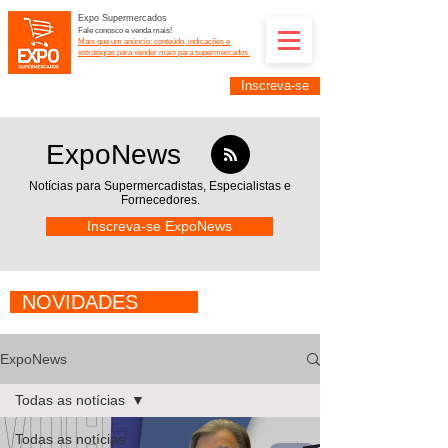
Expo Supermercados
Fale conosco e venda mais!
Mais que um anúncio: conteúdo, indicações e
estratégias para vender mais para supermercados.
Inscreva-se
Supermercadistas e fornecedores: divulguem suas
empresas na Expo Supermercados: (11) 91252-
2187
ExpoNews
Notícias para Supermercadistas,
Especialistas e
Fornecedores.
Inscreva-se ExpoNews
NOVIDADES
ExpoNews
Todas as notícias
Todas as notícias