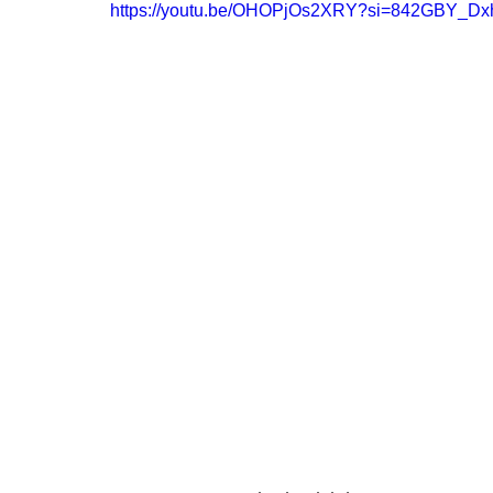
https://youtu.be/OHOPjOs2XRY?si=842GBY_D