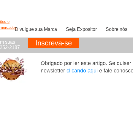
ções e
rmercados.
Divulgue sua Marca
Seja Expositor
Sobre nós
Inscreva-se
em suas
1252-2187
Obrigado por ler este artigo. Se quise
newsletter
clicando aqui
e fale conosc