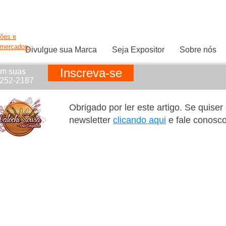
ções e
rmercados.
Divulgue sua Marca
Seja Expositor
Sobre nós
Inscreva-se
em suas
1252-2187
Obrigado por ler este artigo. Se quise
newsletter
clicando aqui
e fale conosc