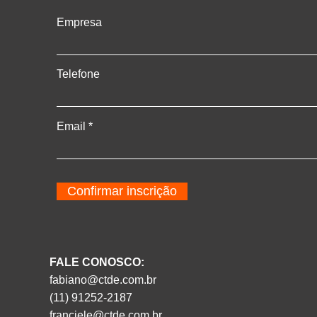
Empresa
Telefone
Email
Confirmar inscrição
FALE CONOSCO:
fabiano@ctde.com.br
(11) 91252-2187
franciele@ctde.com.br