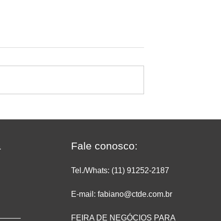
 se uma
Quem confia recomenda:
u lucro no
cliente destaca como a
do?
MakFrio ajudou a transform
a Padaria Ipanema Doces 
a
Fale conosco:
Porto Alegre
Tel./Whats: (11) 91252
-2187
E-mail: fabiano@ctde.com.br
FEIRA DE NEGÓCIOS PARA