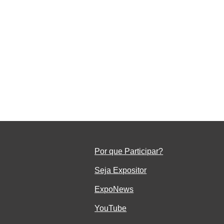
ar
em
Por que Participar?
Seja Ex
positor
ExpoNe
ws
YouTube