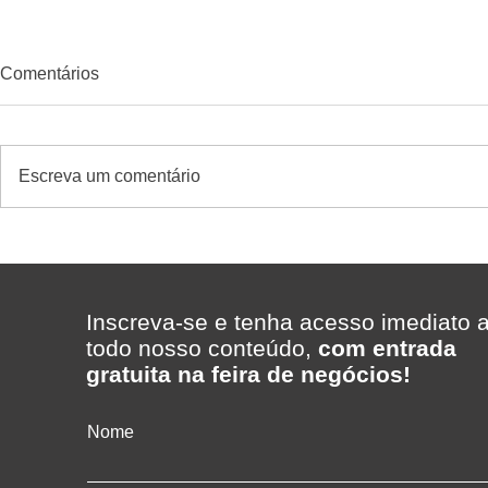
Comentários
Escreva um comentário
Da loja à retaguarda: conheça
Como saber
a operação completa de um
promoção de
supermercado
supermerca
Inscreva-se e tenha acesso imediato 
todo nosso conteúdo,
com entrada
gratuita na feira de negócios!
Nome