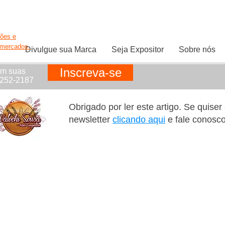
ções e
rmercados.
Divulgue sua Marca
Seja Expositor
Sobre nós
Inscreva-se
em suas
1252-2187
Obrigado por ler este artigo. Se quise
newsletter
clicando aqui
e fale conosc