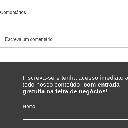
Comentários
Escreva um comentário
Expo Supermercados visita o
Serra Azul i
Supermercado Madi,
loja em Bom
considerado o melhor
Itabapoana 
supermercado da região
expansão c
Inscreva-se e tenha acesso imediato 
redes que m
todo nosso conteúdo,
com entrada
interior do 
gratuita na feira de negócios!
Nome