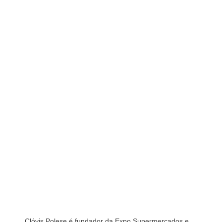
Clóvis Polese é fundador da Expo Supermercados e 