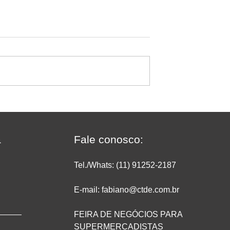
naugura sua 9ª
Dia dos Pais no
 Jesus do
supermercado: como prepa
e reforça
a loja para vender mais e
omo uma das
valorizar essa data especial
a
Fale conosco:
ais crescem no
Rio de Janeiro
Tel./Whats: (11) 91252
-2187
E-mail: fabiano@ctde.com.br
FEIRA DE NEGÓCIOS PARA
SUPERMERCADISTAS