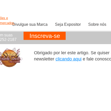
ções e
rmercados.
Divulgue sua Marca
Seja Expositor
Sobre nós
Inscreva-se
em suas
1252-2187
Obrigado por ler este artigo. Se quise
newsletter
clicando aqui
e fale conosc