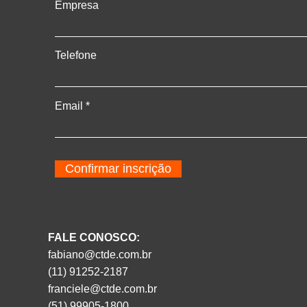
Empresa
Telefone
Email
Confirmar inscrição
FALE CONOSCO:
fabiano@ctde.com.br
(11) 91252-2187
franciele@ctde.com.br
(51) 99905-1800