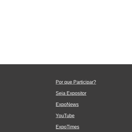
rar
Por que Participar?
Seja Ex
positor
ExpoNe
ws
YouTube
ExpoTimes