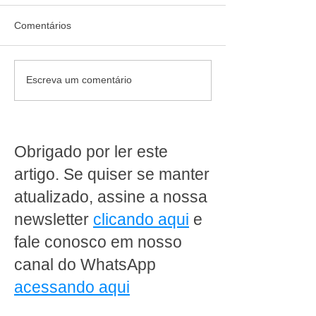
Comentários
Vai abrir ou reformar uma
Da loja à retagu
Escreva um comentário
loja de conveniência?
conheça a oper
Veja o que um projeto
completa de um
completo pode fazer pelo
supermercado
seu negócio
Obrigado por ler este
artigo. Se quiser se manter
atualizado, assine a nossa
newsletter
clicando aqui
e
fale conosco em nosso
canal do WhatsApp
acessando aqui