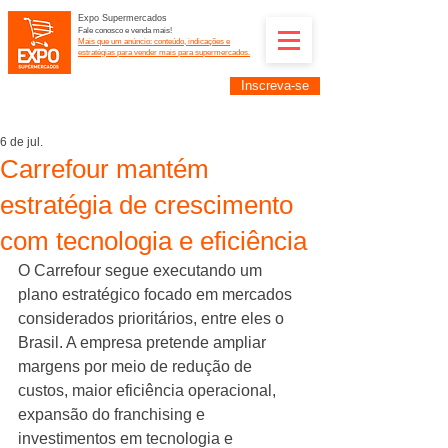
Expo Supermercados
Fale conosco e venda mais!
Mais que um anúncio: conteúdo, indicações e
estratégias para vender mais para supermercados.
Inscreva-se
Supermercadistas e fornecedores: divulguem suas
empresas na Expo Supermercados: (11) 91252-
2187
6 de jul.
Carrefour mantém
estratégia de crescimento
com tecnologia e eficiência
O Carrefour segue executando um 
plano estratégico focado em mercados 
considerados prioritários, entre eles o 
Brasil. A empresa pretende ampliar 
margens por meio de redução de 
custos, maior eficiência operacional, 
expansão do franchising e 
investimentos em tecnologia e 