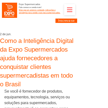
Expo Supermercados
Fale conosco e venda mais!
Mais que um anúncio: conteúdo, indicações e
estratégias para vender mais para supermercados.
Inscreva-se
Supermercadistas e fornecedores: divulguem suas
empresas na Expo Supermercados: (11) 91252-
2187
2 de jun.
Como a Inteligência Digital
da Expo Supermercados
ajuda fornecedores a
conquistar clientes
supermercadistas em todo
o Brasil
Se você é fornecedor de produtos, 
equipamentos, tecnologia, serviços ou 
soluções para supermercados, 