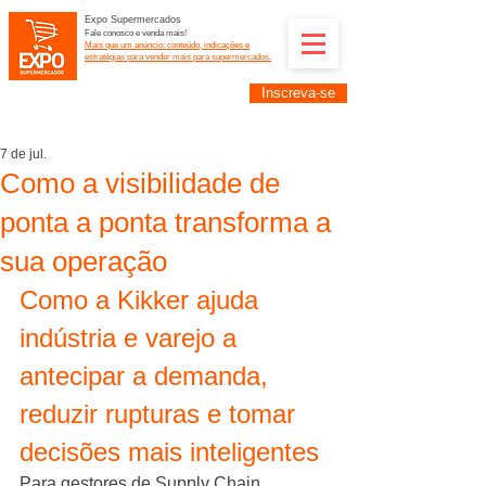
Expo Supermercados
Fale conosco e venda mais!
Mais que um anúncio: conteúdo, indicações e
estratégias para vender mais para supermercados.
Inscreva-se
Supermercadistas e fornecedores: divulguem suas
empresas na Expo Supermercados: (11) 91252-
2187
7 de jul.
Como a visibilidade de
ponta a ponta transforma a
sua operação
Como a Kikker ajuda 
indústria e varejo a 
antecipar a demanda, 
reduzir rupturas e tomar 
decisões mais inteligentes
Para gestores de Supply Chain, 