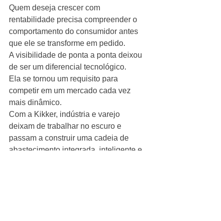
Quem deseja crescer com 
rentabilidade precisa compreender o 
comportamento do consumidor antes 
que ele se transforme em pedido.
A visibilidade de ponta a ponta deixou 
de ser um diferencial tecnológico.
Ela se tornou um requisito para 
competir em um mercado cada vez 
mais dinâmico.
Com a Kikker, indústria e varejo 
deixam de trabalhar no escuro e 
passam a construir uma cadeia de 
abastecimento integrada, inteligente e 
preparada para atender o consumidor 
no momento certo.
Porque quem enxerga toda a operação 
toma decisões melhores.
E quem toma decisões melhores vende 
mais, reduz custos e protege suas 