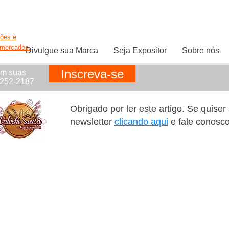
ções e
rmercados.
Divulgue sua Marca
Seja Expositor
Sobre nós
Inscreva-se
em suas
1252-2187
Obrigado por ler este artigo. Se quise
newsletter
clicando aqui
e fale conosc