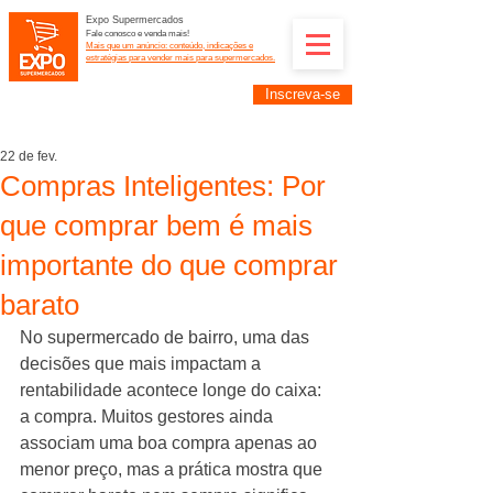
Expo Supermercados
Fale conosco e venda mais!
Mais que um anúncio: conteúdo, indicações e
estratégias para vender mais para supermercados.
Inscreva-se
Supermercadistas e fornecedores: divulguem suas
empresas na Expo Supermercados: (11) 91252-
2187
22 de fev.
Compras Inteligentes: Por
que comprar bem é mais
importante do que comprar
barato
No supermercado de bairro, uma das 
decisões que mais impactam a 
rentabilidade acontece longe do caixa: 
a compra. Muitos gestores ainda 
associam uma boa compra apenas ao 
menor preço, mas a prática mostra que 