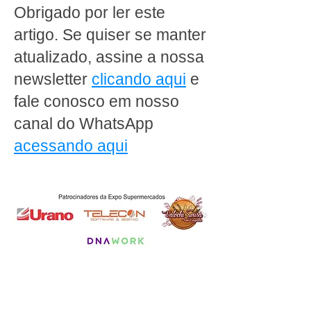
redes que mais crescem
essa data especi
Obrigado por ler este
no interior do Rio de
Janeiro
artigo. Se quiser se manter
atualizado, assine a nossa
newsletter
clicando aqui
e
fale conosco em nosso
canal do WhatsApp
acessando aqui