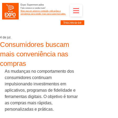
Expo Supermercados
Fale conosco e venda mais!
Mais que um anúncio: conteúdo, indicações e
estratégias para vender mais para supermercados.
Inscreva-se
Supermercadistas e fornecedores: divulguem suas
empresas na Expo Supermercados: (11) 91252-
2187
4 de jul.
Consumidores buscam
mais conveniência nas
compras
As mudanças no comportamento dos 
consumidores continuam 
impulsionando investimentos em 
aplicativos, programas de fidelidade e 
ferramentas digitais. O objetivo é tornar 
as compras mais rápidas, 
personalizadas e práticas. 