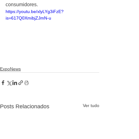
consumidores.
https://youtu.be/xlyLYg3iFzE?
is=617Q0XmibjZJmN-u
ExpoNews
Ver tudo
Posts Relacionados