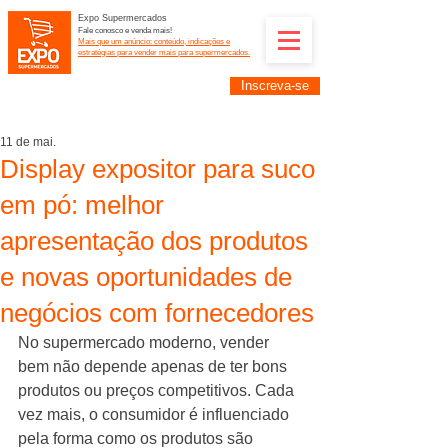
Expo Supermercados
Fale conosco e venda mais!
Mais que um anúncio: conteúdo, indicações e
estratégias para vender mais para supermercados.
Inscreva-se
Supermercadistas e fornecedores: divulguem suas
empresas na Expo Supermercados: (11) 91252-
2187
11 de mai.
Display expositor para suco
em pó: melhor
apresentação dos produtos
e novas oportunidades de
negócios com fornecedores
No supermercado moderno, vender 
bem não depende apenas de ter bons 
produtos ou preços competitivos. Cada 
vez mais, o consumidor é influenciado 
pela forma como os produtos são 