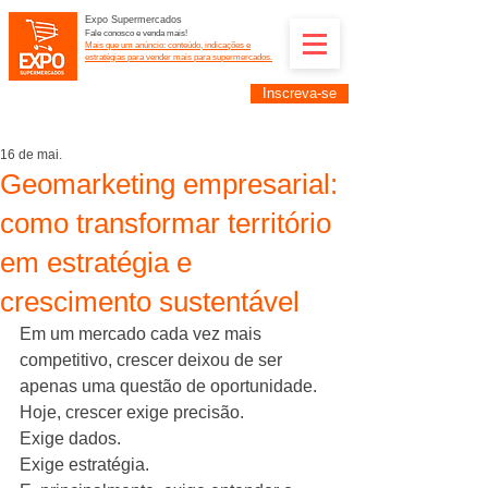
Expo Supermercados
Fale conosco e venda mais!
Mais que um anúncio: conteúdo, indicações e
estratégias para vender mais para supermercados.
Inscreva-se
Supermercadistas e fornecedores: divulguem suas
empresas na Expo Supermercados: (11) 91252-
2187
16 de mai.
Geomarketing empresarial:
como transformar território
em estratégia e
crescimento sustentável
Em um mercado cada vez mais 
competitivo, crescer deixou de ser 
apenas uma questão de oportunidade.
Hoje, crescer exige precisão.
Exige dados.
Exige estratégia.