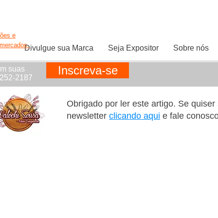
ções e
rmercados.
Divulgue sua Marca
Seja Expositor
Sobre nós
Inscreva-se
em suas
1252-2187
Obrigado por ler este artigo. Se quise
newsletter
clicando aqui
e fale conosc