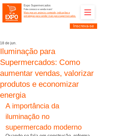
Expo Supermercados
Fale conosco e venda mais!
Mais que um anúncio: conteúdo, indicações e
estratégias para vender mais para supermercados.
Inscreva-se
Supermercadistas e fornecedores: divulguem suas
empresas na Expo Supermercados: (11) 91252-
2187
18 de jun.
Iluminação para
Supermercados: Como
aumentar vendas, valorizar
produtos e economizar
energia
A importância da 
iluminação no 
supermercado moderno
Quando se fala em construção, reforma 