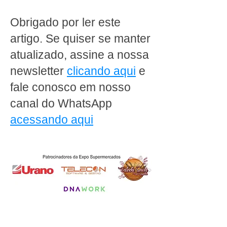
transformar a Padaria
supermercado pr
Ipanema Doces em Porto
rever a operaçã
Obrigado por ler este
Alegre
artigo. Se quiser se manter
atualizado, assine a nossa
newsletter
clicando aqui
e
fale conosco em nosso
canal do WhatsApp
acessando aqui