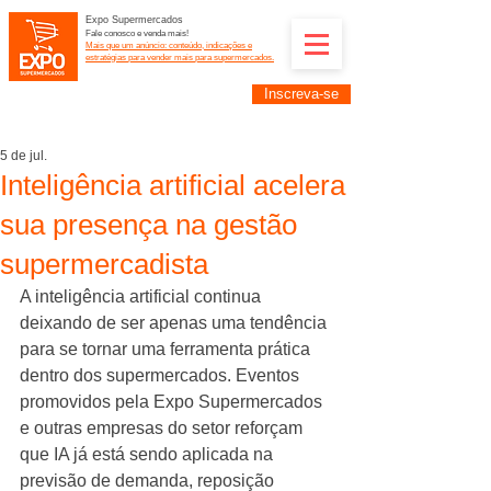
Expo Supermercados
Fale conosco e venda mais!
Mais que um anúncio: conteúdo, indicações e
estratégias para vender mais para supermercados.
Inscreva-se
Supermercadistas e fornecedores: divulguem suas
empresas na Expo Supermercados: (11) 91252-
2187
5 de jul.
Inteligência artificial acelera
sua presença na gestão
supermercadista
A inteligência artificial continua 
deixando de ser apenas uma tendência 
para se tornar uma ferramenta prática 
dentro dos supermercados. Eventos 
promovidos pela Expo Supermercados 
e outras empresas do setor reforçam 
que IA já está sendo aplicada na 
previsão de demanda, reposição 