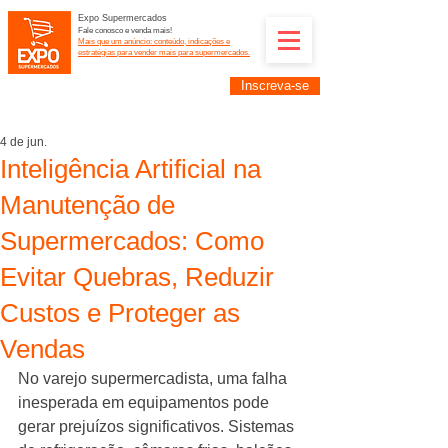
Expo Supermercados
Fale conosco e venda mais!
Mais que um anúncio: conteúdo, indicações e
estratégias para vender mais para supermercados.
Inscreva-se
Supermercadistas e fornecedores: divulguem suas
empresas na Expo Supermercados: (11) 91252-
2187
4 de jun.
Inteligência Artificial na
Manutenção de
Supermercados: Como
Evitar Quebras, Reduzir
Custos e Proteger as
Vendas
No varejo supermercadista, uma falha 
inesperada em equipamentos pode 
gerar prejuízos significativos. Sistemas 