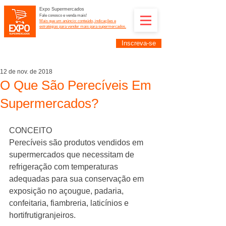
Expo Supermercados
Fale conosco e venda mais!
Mais que um anúncio: conteúdo, indicações e
estratégias para vender mais para supermercados.
Inscreva-se
Supermercadistas e fornecedores: divulguem suas
empresas na Expo Supermercados: (11) 91252-
2187
12 de nov. de 2018
O Que São Perecíveis Em
Supermercados?
CONCEITO
Perecíveis são produtos vendidos em 
supermercados que necessitam de 
refrigeração com temperaturas 
adequadas para sua conservação em 
exposição no açougue, padaria, 
confeitaria, fiambreria, laticínios e 
hortifrutigranjeiros.