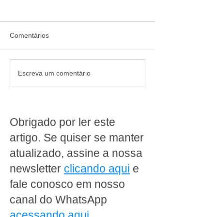
Comentários
Quem confia recomenda:
Jornada de 40 ho
Escreva um comentário
cliente destaca como a
da escala 6x1: 
MakFrio ajudou a
produz dentro d
transformar a Padaria
supermercado pr
Ipanema Doces em Porto
rever a operaçã
Obrigado por ler este
Alegre
artigo. Se quiser se manter
atualizado, assine a nossa
newsletter
clicando aqui
e
fale conosco em nosso
canal do WhatsApp
acessando aqui