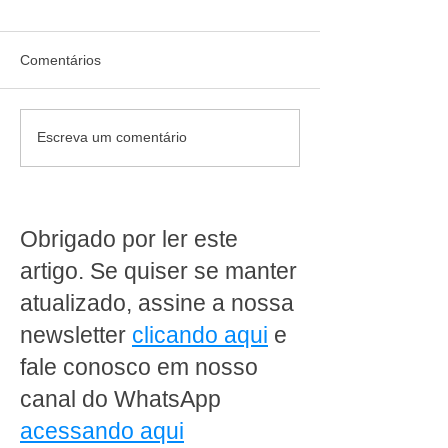
Comentários
Jornada de 40 horas e fim
Vender e produzi
Escreva um comentário
da escala 6x1: quem
mesmo espaço é
produz dentro do
dois times para 
supermercado precisa
regras opostas
rever a operação agora
Obrigado por ler este
artigo. Se quiser se manter
atualizado, assine a nossa
newsletter
clicando aqui
e
fale conosco em nosso
canal do WhatsApp
acessando aqui