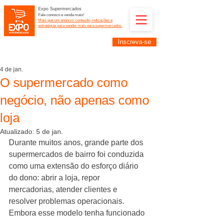
Expo Supermercados
Fale conosco e venda mais!
Mais que um anúncio: conteúdo, indicações e
estratégias para vender mais para supermercados.
Inscreva-se
Supermercadistas e fornecedores: divulguem suas
empresas na Expo Supermercados: (11) 91252-
2187
4 de jan.
O supermercado como
negócio, não apenas como
loja
Atualizado:
5 de jan.
Durante muitos anos, grande parte dos 
supermercados de bairro foi conduzida 
como uma extensão do esforço diário 
do dono: abrir a loja, repor 
mercadorias, atender clientes e 
resolver problemas operacionais. 
Embora esse modelo tenha funcionado 