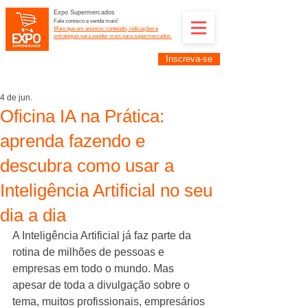
Expo Supermercados
Fale conosco e venda mais!
Mais que um anúncio: conteúdo, indicações e
estratégias para vender mais para supermercados.
Inscreva-se
Supermercadistas e fornecedores: divulguem suas
empresas na Expo Supermercados: (11) 91252-
2187
4 de jun.
Oficina IA na Prática:
aprenda fazendo e
descubra como usar a
Inteligência Artificial no seu
dia a dia
A Inteligência Artificial já faz parte da 
rotina de milhões de pessoas e 
empresas em todo o mundo. Mas 
apesar de toda a divulgação sobre o 
tema, muitos profissionais, empresários 