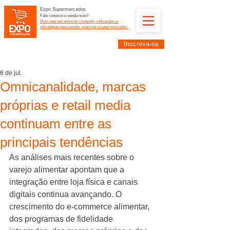
Expo Supermercados
Fale conosco e venda mais!
Mais que um anúncio: conteúdo, indicações e
estratégias para vender mais para supermercados.
Inscreva-se
Supermercadistas e fornecedores: divulguem suas
empresas na Expo Supermercados: (11) 91252-
2187
6 de jul.
Omnicanalidade, marcas
próprias e retail media
continuam entre as
principais tendências
As análises mais recentes sobre o 
varejo alimentar apontam que a 
integração entre loja física e canais 
digitais continua avançando. O 
crescimento do e-commerce alimentar, 
dos programas de fidelidade 