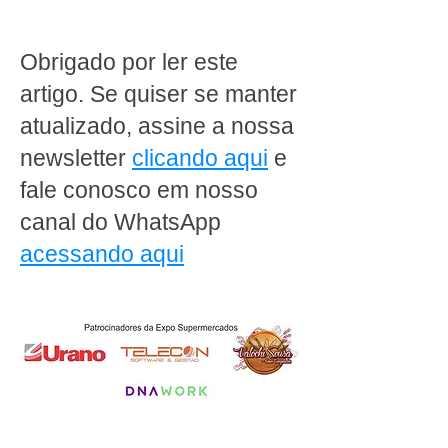
supermercados devem se
supermercado: 
preparar para os novos
formar líderes de
riscos digitais
Obrigado por ler este
artigo. Se quiser se manter
atualizado, assine a nossa
newsletter
clicando aqui
e
fale conosco em nosso
canal do WhatsApp
acessando aqui