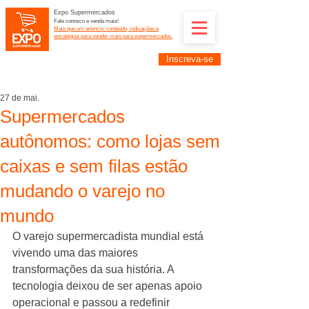
Expo Supermercados
Fale conosco e venda mais!
Mais que um anúncio: conteúdo, indicações e
estratégias para vender mais para supermercados.
Inscreva-se
Supermercadistas e fornecedores: divulguem suas
empresas na Expo Supermercados: (11) 91252-
2187
27 de mai.
Supermercados
autônomos: como lojas sem
caixas e sem filas estão
mudando o varejo no
mundo
O varejo supermercadista mundial está 
vivendo uma das maiores 
transformações da sua história. A 
tecnologia deixou de ser apenas apoio 
operacional e passou a redefinir 