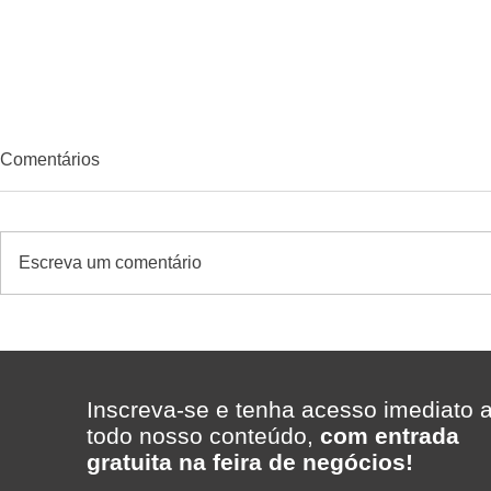
Comentários
Escreva um comentário
ERP para supermercados:
Quando diver
como escolher um excelente
gerar result
sistema com suporte rápido -
supermerca
caso Supermercado Madi
Inscreva-se e tenha acesso imediato 
com a Telecon Software &
todo nosso conteúdo,
com entrada
Gestão
gratuita na feira de negócios!