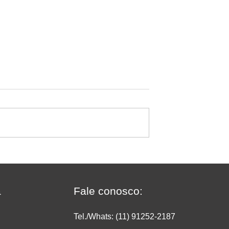
sificar deixa de
O crescimento do
ado no
supermercado on-line: com
do
transformar conveniência 
vendas e rentabilidade
a
Fale conosco:
Tel./Whats: (11) 91252
-2187