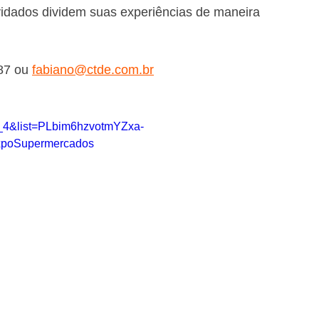
vidados dividem suas experiências de maneira 
87 ou 
fabiano@ctde.com.br
_4&list=PLbim6hzvotmYZxa-
xpoSupermercados