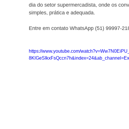
dia do setor supermercadista, onde os con
simples, prática e adequada.
Entre em contato WhatsApp (51) 99997-21
https://www.youtube.com/watch?v=Ww7N0EiPU
8KlGeSIkxFsQccn7h&index=24&ab_channel=E