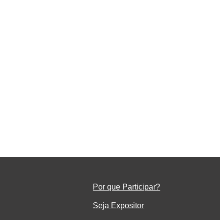
o
em
Por que Participar?
Seja Ex
positor