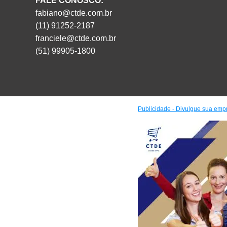
FALE CONOSCO:
fabiano@ctde.com.br
(11) 91252-2187
franciele@ctde.com.br
(51) 99905-1800
Publicidade - Divulgue sua emp