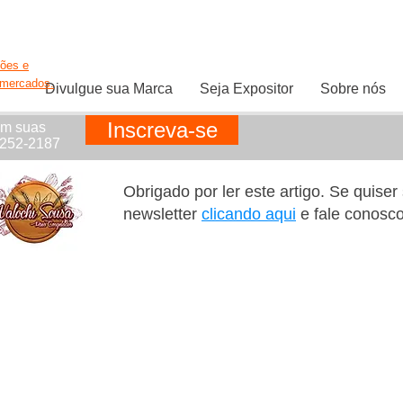
ções e
rmercados.
Divulgue sua Marca
Seja Expositor
Sobre nós
Inscreva-se
em suas
1252-2187
Obrigado por ler este artigo. Se quise
newsletter
clicando aqui
e fale conosc