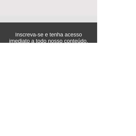
Inscreva-se e tenha acesso
imediato a todo nosso conteúdo,
com entrada gratuita na feira de
negócios!
Nome
Empresa
Email
Telefone
Confirmar inscrição