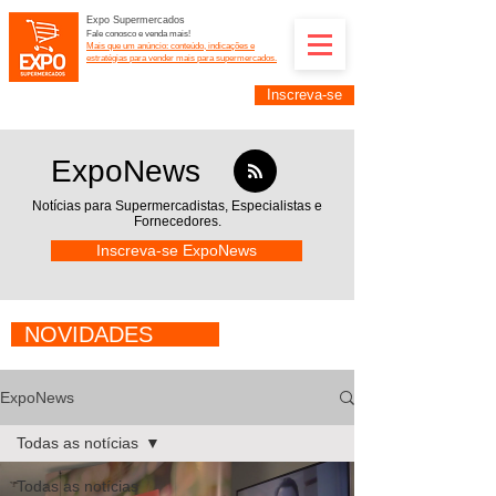
Expo Supermercados
Fale conosco e venda mais!
Mais que um anúncio: conteúdo, indicações e
estratégias para vender mais para supermercados.
Inscreva-se
Supermercadistas e fornecedores: divulguem suas
empresas na Expo Supermercados: (11) 91252-
2187
ExpoNews
Notícias para Supermercadistas,
Especialistas e
Fornecedores.
Inscreva-se ExpoNews
NOVIDADES
ExpoNews
Todas as notícias
Todas as notícias