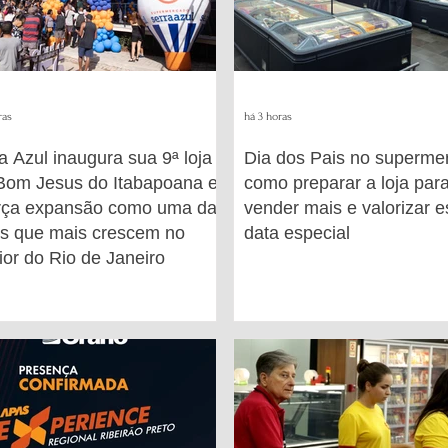
ras
há 3 horas
a Azul inaugura sua 9ª loja
Dia dos Pais no superme
Bom Jesus do Itabapoana e
como preparar a loja par
orça expansão como uma das
vender mais e valorizar 
s que mais crescem no
data especial
rior do Rio de Janeiro