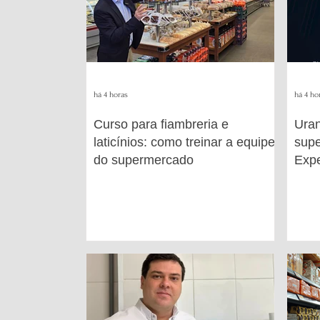
há 4 horas
há 4 ho
Curso para fiambreria e
Uran
laticínios: como treinar a equipe
supe
do supermercado
Expe