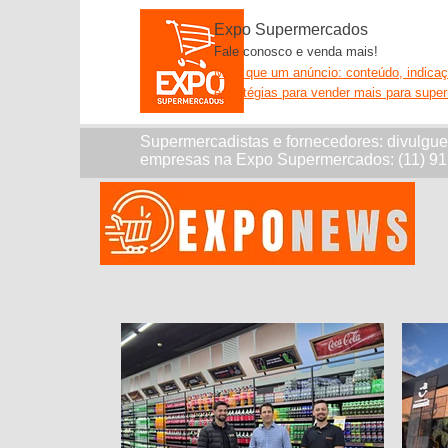
Expo Supermercados
Fale conosco e venda mais!
Mais que um anúncio: conteúdo, indica
estratégias para vender mais para supe
Supermercadistas e fornecedores: divulgu
empresas na Expo Supermercados: (11) 9