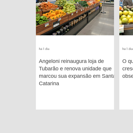
há 1 dia
há 1 dia
Angeloni reinaugura loja de
O q
Tubarão e renova unidade que
cres
marcou sua expansão em Santa
obse
Catarina