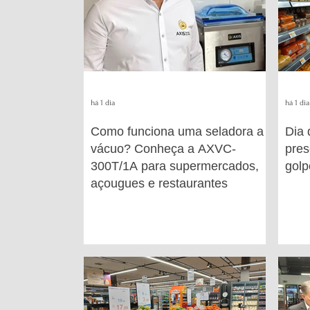
há 1 dia
há 1 dia
Como funciona uma seladora a
Dia 
vácuo? Conheça a AXVC-
pres
300T/1A para supermercados,
golp
açougues e restaurantes