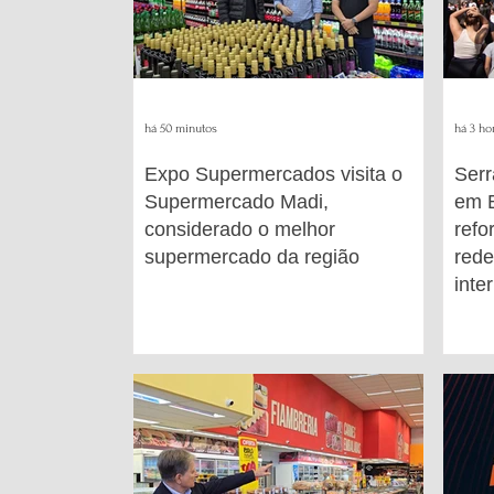
há 50 minutos
há 3 ho
Expo Supermercados visita o
Serr
Supermercado Madi,
em 
considerado o melhor
ref
supermercado da região
rede
inte