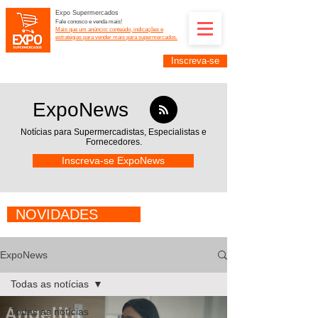
Expo Supermercados
Fale conosco e venda mais!
Mais que um anúncio: conteúdo, indicações e
estratégias para vender mais para supermercados.
Inscreva-se
Supermercadistas e fornecedores: divulguem suas
empresas na Expo Supermercados: (11) 91252-
2187
ExpoNews
Notícias para Supermercadistas,
Especialistas e
Fornecedores.
Inscreva-se ExpoNews
NOVIDADES
ExpoNews
Todas as notícias
Todas as notícias