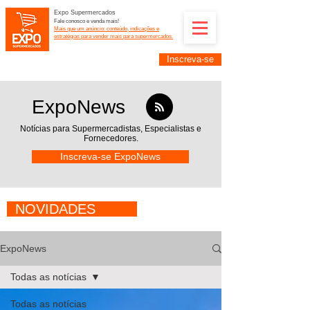
Expo Supermercados
Fale conosco e venda mais!
Mais que um anúncio: conteúdo, indicações e
estratégias para vender mais para supermercados.
Inscreva-se
Supermercadistas e fornecedores: divulguem suas
empresas na Expo Supermercados: (11) 91252-
2187
ExpoNews
Notícias para Supermercadistas,
Especialistas e
Fornecedores.
Inscreva-se ExpoNews
NOVIDADES
ExpoNews
Todas as notícias
Todas as notícias