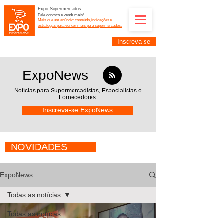
Expo Supermercados
Fale conosco e venda mais!
Mais que um anúncio: conteúdo, indicações e
estratégias para vender mais para supermercados.
Inscreva-se
Supermercadistas e fornecedores: divulguem suas
empresas na Expo Supermercados: (11) 91252-
2187
ExpoNews
Notícias para Supermercadistas,
Especialistas e
Fornecedores.
Inscreva-se ExpoNews
NOVIDADES
ExpoNews
Todas as notícias
Todas as notícias