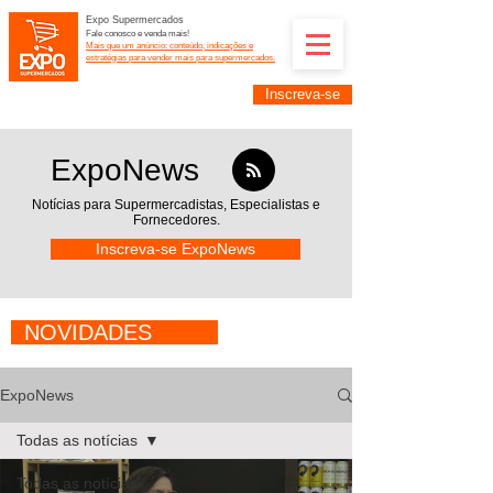
Expo Supermercados
Fale conosco e venda mais!
Mais que um anúncio: conteúdo, indicações e
estratégias para vender mais para supermercados.
Inscreva-se
Supermercadistas e fornecedores: divulguem suas
empresas na Expo Supermercados: (11) 91252-
2187
ExpoNews
Notícias para Supermercadistas,
Especialistas e
Fornecedores.
Inscreva-se ExpoNews
NOVIDADES
ExpoNews
Todas as notícias
Todas as notícias