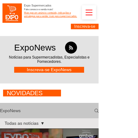
Expo Supermercados
Fale conosco e venda mais!
Mais que um anúncio: conteúdo, indicações e
estratégias para vender mais para supermercados.
Inscreva-se
Supermercadistas e fornecedores: divulguem suas
empresas na Expo Supermercados: (11) 91252-
2187
ExpoNews
Notícias para Supermercadistas,
Especialistas e
Fornecedores.
Inscreva-se ExpoNews
NOVIDADES
ExpoNews
Todas as notícias
Todas as notícias