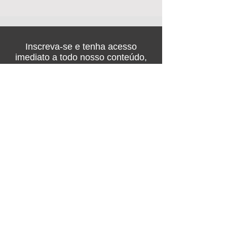
Inscreva-se e tenha acesso
imediato a todo nosso conteúdo,
com entrada gratuita na feira de
negócios!
Nome
Empresa
Email
Telefone
Confirmar inscrição