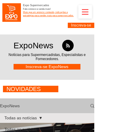
Expo Supermercados
Fale conosco e venda mais!
Mais que um anúncio: conteúdo, indicações e
estratégias para vender mais para supermercados.
Inscreva-se
Supermercadistas e fornecedores: divulguem suas
empresas na Expo Supermercados: (11) 91252-
2187
ExpoNews
Notícias para Supermercadistas,
Especialistas e
Fornecedores.
Inscreva-se ExpoNews
NOVIDADES
ExpoNews
Todas as notícias
Todas as notícias