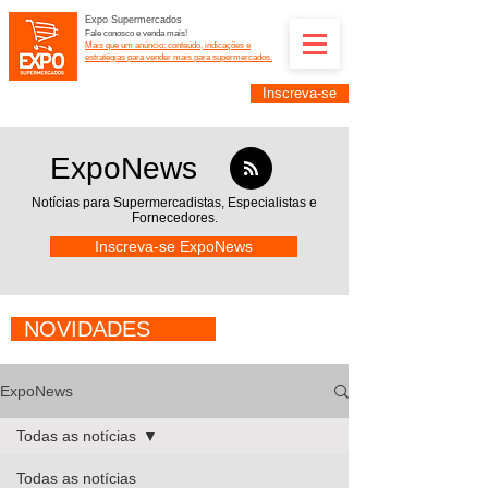
Expo Supermercados
Fale conosco e venda mais!
Mais que um anúncio: conteúdo, indicações e
estratégias para vender mais para supermercados.
Inscreva-se
Supermercadistas e fornecedores: divulguem suas
empresas na Expo Supermercados: (11) 91252-
2187
ExpoNews
Notícias para Supermercadistas,
Especialistas e
Fornecedores.
Inscreva-se ExpoNews
NOVIDADES
ExpoNews
Todas as notícias
Todas as notícias