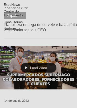
ExpoNews
7 de nov. de 2022
Centro de
Treinamento
ExpoNews
Consultorias
Rappi terá entrega de sorvete e batata frita
Notícias
em 15 minutos, diz CEO
Load video
14 de out. de 2022