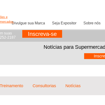
ções e
rmercados.
Divulgue sua Marca
Seja Expositor
Sobre nós
Inscreva-se
em suas
1252-2187
Notícias para Supermercad
Inscr
 Treinamento
Consultorias
Notícias