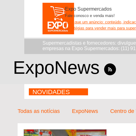
Expo Supermercados
Fale conosco e venda mais!
Mais que um anúncio: conteúdo, indica
estratégias para vender mais para supe
Supermercadistas e fornecedores: divulgu
empresas na Expo Supermercados: (11) 9
ExpoNews
NOVIDADES
Todas as notícias
ExpoNews
Centro de