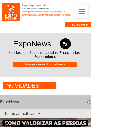
Expo Supermercados
Fale conosco e venda mais!
Mais que um anúncio: conteúdo, indicações e
estratégias para vender mais para supermercados.
Inscreva-se
Supermercadistas e fornecedores: divulguem suas
empresas na Expo Supermercados: (11) 91252-
2187
ExpoNews
Notícias para Supermercadistas,
Especialistas e
Fornecedores.
Inscreva-se ExpoNews
NOVIDADES
ExpoNews
Todas as notícias
Todas as notícias