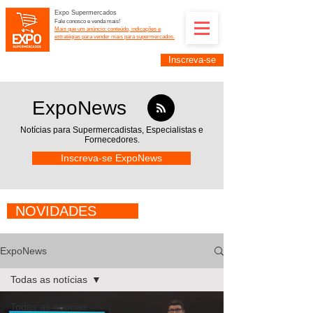
Expo Supermercados
Fale conosco e venda mais!
Mais que um anúncio: conteúdo, indicações e
estratégias para vender mais para supermercados.
Inscreva-se
Supermercadistas e fornecedores: divulguem suas
empresas na Expo Supermercados: (11) 91252-
2187
ExpoNews
Notícias para Supermercadistas,
Especialistas e
Fornecedores.
Inscreva-se ExpoNews
NOVIDADES
ExpoNews
Todas as notícias
Todas as notícias