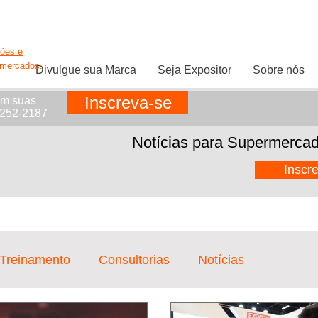
ções e
rmercados.
Divulgue sua Marca
Seja Expositor
Sobre nós
Inscreva-se
em suas
1252-2187
Notícias para Supermercad
Inscr
 Treinamento
Consultorias
Notícias