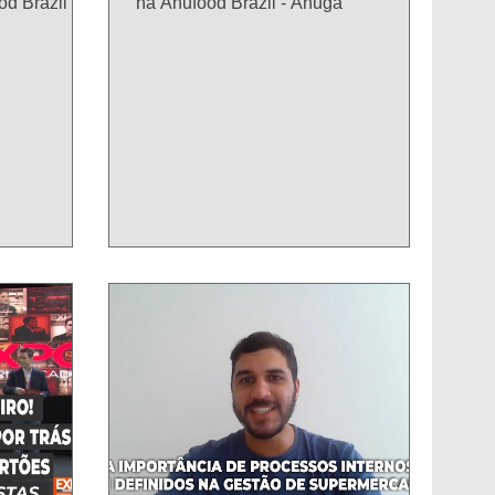
d Brazil -
na Anufood Brazil - Anuga