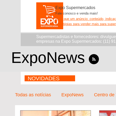
Expo Supermercados
Fale conosco e venda mais!
Mais que um anúncio: conteúdo, indica
estratégias para vender mais para supe
Supermercadistas e fornecedores: divulgu
empresas na Expo Supermercados: (11) 9
ExpoNews
NOVIDADES
Todas as notícias
ExpoNews
Centro de