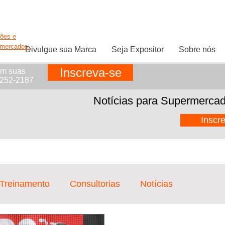
ções e
rmercados.
Divulgue sua Marca
Seja Expositor
Sobre nós
Inscreva-se
em suas
1252-2187
Notícias para Supermercad
Inscr
 Treinamento
Consultorias
Notícias