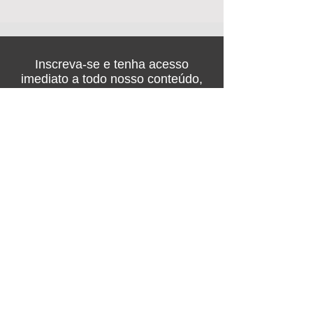
Inscreva-se e tenha acesso
imediato a todo nosso conteúdo,
com entrada gratuita na feira de
negócios!
Nome
Empresa
Email
Telefone
Confirmar inscrição