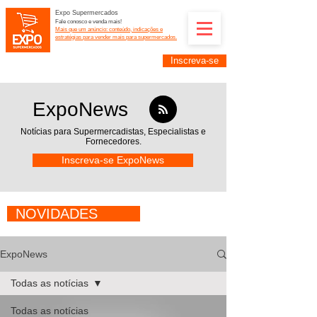
Expo Supermercados
Fale conosco e venda mais!
Mais que um anúncio: conteúdo, indicações e
estratégias para vender mais para supermercados.
Inscreva-se
Supermercadistas e fornecedores: divulguem suas
empresas na Expo Supermercados: (11) 91252-
2187
ExpoNews
Notícias para Supermercadistas,
Especialistas e
Fornecedores.
Inscreva-se ExpoNews
NOVIDADES
ExpoNews
Todas as notícias
Todas as notícias