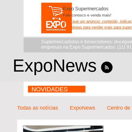
Expo Supermercados
Fale conosco e venda mais!
Mais que um anúncio: conteúdo, indica
estratégias para vender mais para supe
Supermercadistas e fornecedores: divulgu
empresas na Expo Supermercados: (11) 9
ExpoNews
NOVIDADES
Todas as notícias
ExpoNews
Centro de