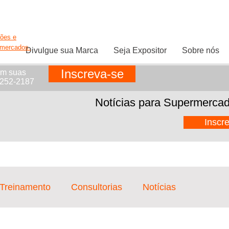
ções e
rmercados.
Divulgue sua Marca
Seja Expositor
Sobre nós
Inscreva-se
em suas
1252-2187
Notícias para Supermercad
Inscr
 Treinamento
Consultorias
Notícias