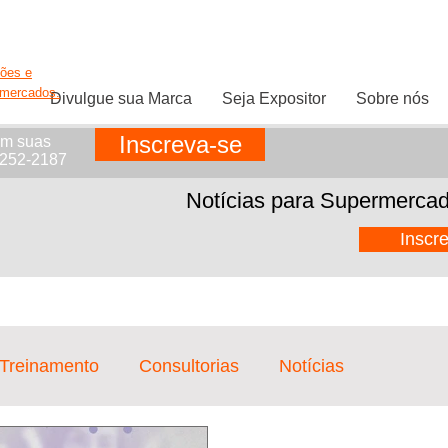
ções e
rmercados.
Divulgue sua Marca
Seja Expositor
Sobre nós
Inscreva-se
em suas
1252-2187
Notícias para Supermercad
Inscr
 Treinamento
Consultorias
Notícias