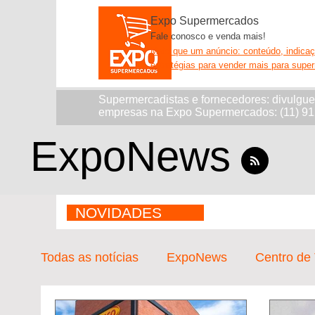
Expo Supermercados
Fale conosco e venda mais!
Mais que um anúncio: conteúdo, indica
estratégias para vender mais para supe
Supermercadistas e fornecedores: divulgu
empresas na Expo Supermercados: (11) 9
ExpoNews
NOVIDADES
Todas as notícias
ExpoNews
Centro de