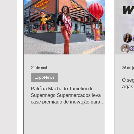
21 de mai.
26 de j
ExpoNews
O se
Agas 
Patrícia Machado Tamelini do
Supermago Supermercados leva
case premiado de inovação para
painel da Abrappe na APAS Show
2026