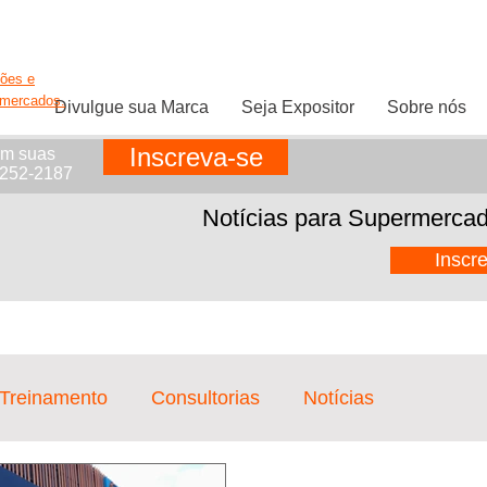
ções e
rmercados.
Divulgue sua Marca
Seja Expositor
Sobre nós
Inscreva-se
em suas
1252-2187
Notícias para Supermercad
Inscr
 Treinamento
Consultorias
Notícias