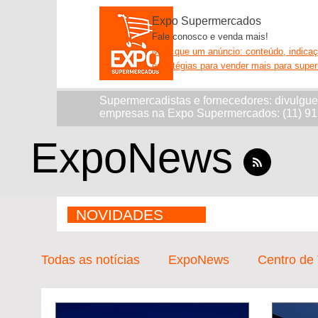
Expo Supermercados
Fale conosco e venda mais!
Mais que um anúncio: conteúdo, indica
estratégias para vender mais para supe
Supermercadistas e fornecedores: divulgu
empresas na Expo Supermercados: (11) 9
ExpoNews
NOVIDADES
Todas as notícias
ExpoNews
Centro de