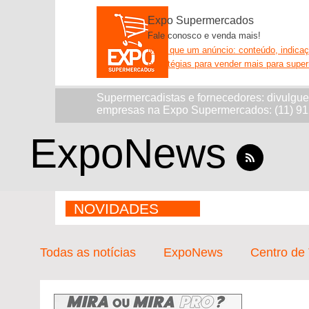
Expo Supermercados
Fale conosco e venda mais!
Mais que um anúncio: conteúdo, indica
estratégias para vender mais para supe
Supermercadistas e fornecedores: divulgu
empresas na Expo Supermercados: (11) 9
ExpoNews
NOVIDADES
Todas as notícias
ExpoNews
Centro de