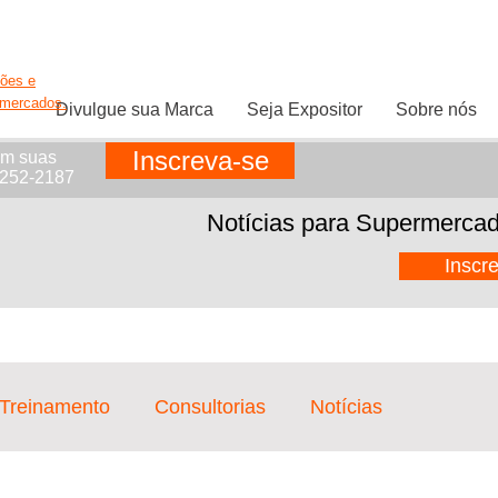
ções e
rmercados.
Divulgue sua Marca
Seja Expositor
Sobre nós
Inscreva-se
em suas
1252-2187
Notícias para Supermercad
Inscr
 Treinamento
Consultorias
Notícias