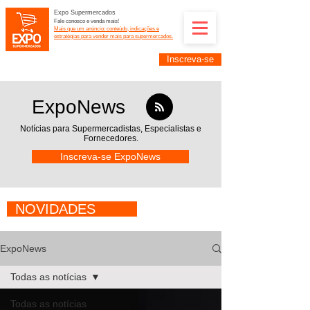
Expo Supermercados
Fale conosco e venda mais!
Mais que um anúncio: conteúdo, indicações e
estratégias para vender mais para supermercados.
Inscreva-se
Supermercadistas e fornecedores: divulguem suas
empresas na Expo Supermercados: (11) 91252-
2187
ExpoNews
Notícias para Supermercadistas,
Especialistas e
Fornecedores.
Inscreva-se ExpoNews
NOVIDADES
ExpoNews
Todas as notícias
Todas as notícias