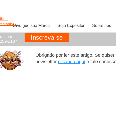
ções e
rmercados.
Divulgue sua Marca
Seja Expositor
Sobre nós
Inscreva-se
em suas
1252-2187
Obrigado por ler este artigo. Se quise
newsletter
clicando aqui
e fale conosc