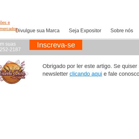
ções e
rmercados.
Divulgue sua Marca
Seja Expositor
Sobre nós
Inscreva-se
em suas
1252-2187
Obrigado por ler este artigo. Se quise
newsletter
clicando aqui
e fale conosc