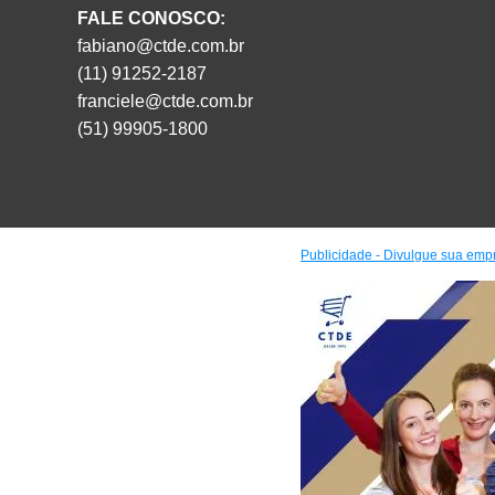
FALE CONOSCO:
fabiano@ctde.com.br
(11) 91252-2187
franciele@ctde.com.br
(51) 99905-1800
Publicidade - Divulgue sua emp