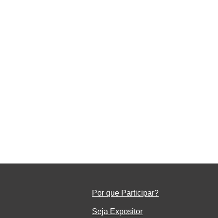
da
Por que Participar?
Seja Ex
positor