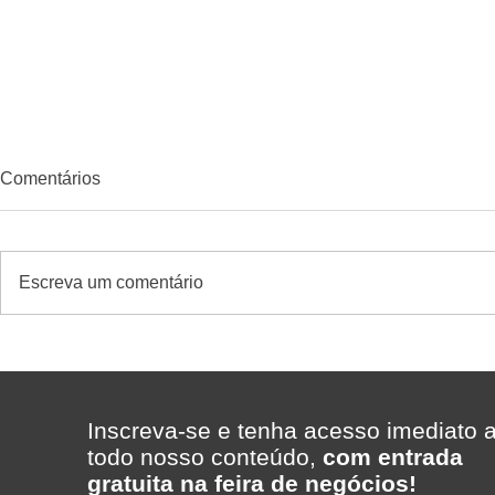
Comentários
Escreva um comentário
Como saber se uma
Quem confi
promoção deu lucro no
cliente des
supermercado?
MakFrio aju
a Padaria 
Inscreva-se e tenha acesso imediato 
Porto Alegr
todo nosso conteúdo,
com entrada
gratuita na feira de negócios!