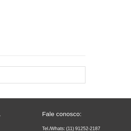
a recomenda:
Jornada de 40 horas e fim 
taca como a
escala 6x1: quem produz
dou a transformar
dentro do supermercado
Ipanema Doces em
precisa rever a operação
a
Fale conosco:
e
agora
Tel./Whats: (11) 91252
-2187