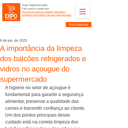
Expo Supermercados
Fale conosco e venda mais!
Mais que um anúncio: conteúdo, indicações e
estratégias para vender mais para supermercados.
Inscreva-se
Supermercadistas e fornecedores: divulguem suas
empresas na Expo Supermercados: (11) 91252-
2187
9 de jun. de 2025
A importância da limpeza
dos balcões refrigerados e
vidros no açougue do
supermercado
A higiene no setor de açougue é 
fundamental para garantir a segurança 
alimentar, preservar a qualidade das 
carnes e transmitir confiança ao cliente. 
Um dos pontos principais desse 
cuidado está na correta limpeza dos 