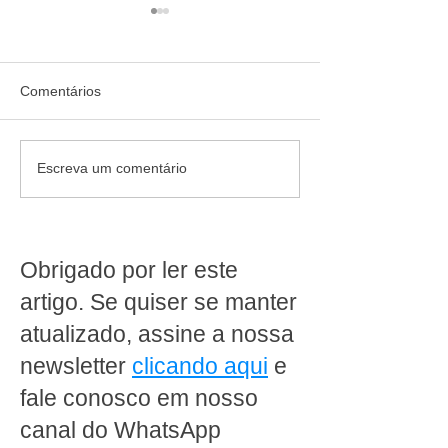
Comentários
Fraudes com Inteligência
Curso de lideran
Escreva um comentário
Artificial: como os
encarregados d
supermercados devem se
supermercado: 
preparar para os novos
formar líderes de
riscos digitais
Obrigado por ler este
artigo. Se quiser se manter
atualizado, assine a nossa
newsletter
clicando aqui
e
fale conosco em nosso
canal do WhatsApp