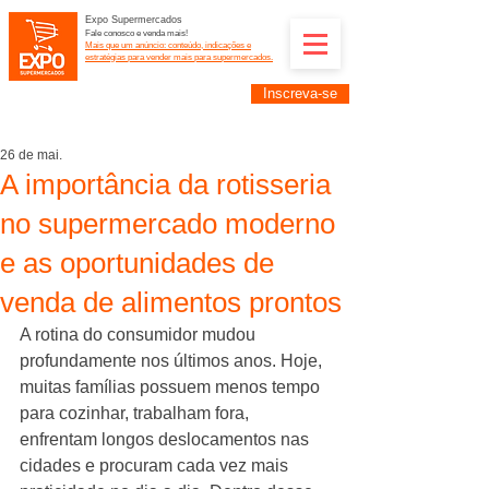
Expo Supermercados
Fale conosco e venda mais!
Mais que um anúncio: conteúdo, indicações e
estratégias para vender mais para supermercados.
Inscreva-se
Supermercadistas e fornecedores: divulguem suas
empresas na Expo Supermercados: (11) 91252-
2187
26 de mai.
A importância da rotisseria
no supermercado moderno
e as oportunidades de
venda de alimentos prontos
A rotina do consumidor mudou 
profundamente nos últimos anos. Hoje, 
muitas famílias possuem menos tempo 
para cozinhar, trabalham fora, 
enfrentam longos deslocamentos nas 
cidades e procuram cada vez mais 