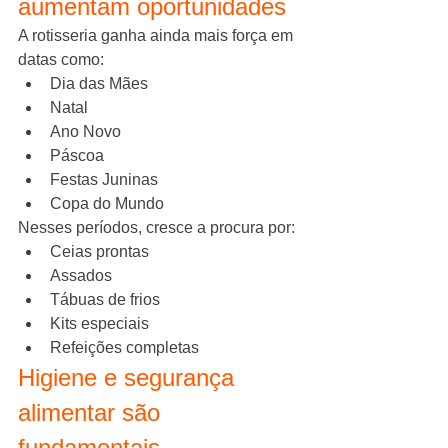
aumentam oportunidades
A rotisseria ganha ainda mais força em 
datas como:
Dia das Mães
Natal
Ano Novo
Páscoa
Festas Juninas
Copa do Mundo
Nesses períodos, cresce a procura por:
Ceias prontas
Assados
Tábuas de frios
Kits especiais
Refeições completas
Higiene e segurança 
alimentar são 
fundamentais