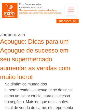
Expo Supermercados
Fale conosco e venda mais!
Mais que um anúncio: conteúdo, indicações e
estratégias para vender mais para supermercados.
Inscreva-se
Supermercadistas e fornecedores: divulguem suas
empresas na Expo Supermercados: (11) 91252-
2187
22 de jun. de 2024
Açougue: Dicas para um
Açougue de sucesso em
seu supermercado
aumentar as vendas com
muito lucro!
No dinâmico mundo dos 
supermercados, o açougue se destaca 
como um setor crucial para o sucesso 
do negócio. Mais do que um simples 
local de venda de carne, ele representa 