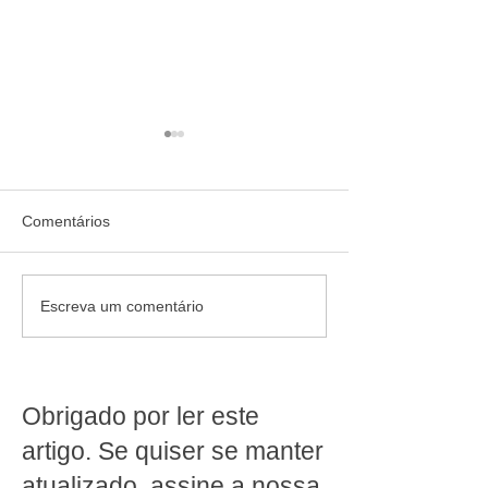
Comentários
Quando diversificar deixa
O crescimento d
Escreva um comentário
de gerar resultado no
supermercado on
supermercado
como transforma
conveniência e
e rentabilidade
Obrigado por ler este
artigo. Se quiser se manter
atualizado, assine a nossa