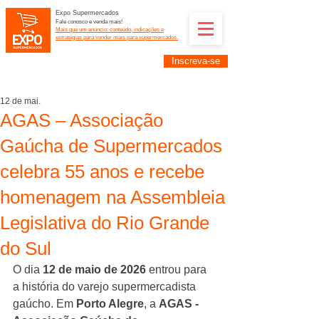
Expo Supermercados
Fale conosco e venda mais!
Mais que um anúncio: conteúdo, indicações e
estratégias para vender mais para supermercados.
Inscreva-se
Supermercadistas e fornecedores: divulguem suas
empresas na Expo Supermercados: (11) 91252-
2187
12 de mai.
AGAS – Associação
Gaúcha de Supermercados
celebra 55 anos e recebe
homenagem na Assembleia
Legislativa do Rio Grande
do Sul
O dia 
12 de maio de 2026
 entrou para 
a história do varejo supermercadista 
gaúcho. Em 
Porto Alegre
, a 
AGAS - 