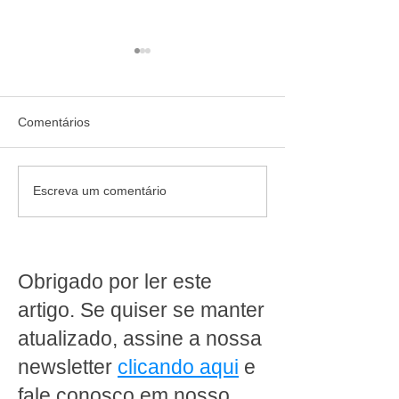
Comentários
Mais de 30 opções de
Fraudes com Inte
Escreva um comentário
pães congelados e
Artificial: como o
equipamentos em
supermercados 
comodato: a solução
preparar para o
completa para o sucesso
riscos digitais
Obrigado por ler este
da sua padaria
artigo. Se quiser se manter
atualizado, assine a nossa
newsletter
clicando aqui
e
fale conosco em nosso