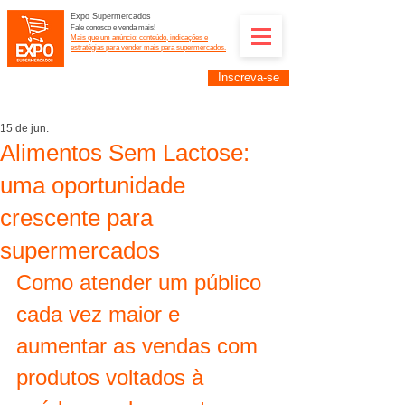
Expo Supermercados
Fale conosco e venda mais!
Mais que um anúncio: conteúdo, indicações e
estratégias para vender mais para supermercados.
Inscreva-se
Supermercadistas e fornecedores: divulguem suas
empresas na Expo Supermercados: (11) 91252-
2187
15 de jun.
Alimentos Sem Lactose:
uma oportunidade
crescente para
supermercados
Como atender um público 
cada vez maior e 
aumentar as vendas com 
produtos voltados à 