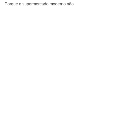
Porque o supermercado moderno não 
vende apenas produtos.
👉 Ele oferece soluções para atender 
as necessidades e melhorar a 
qualidade de vida dos seus clientes.
ExpoNews
Ver tudo
Posts Relacionados